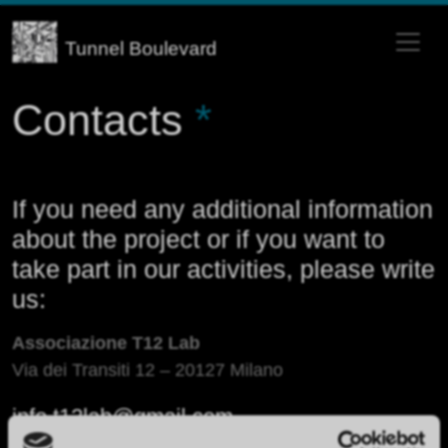
Tunnel Boulevard
Main Navigation
Contacts
*
If you need any additional information
about the project or if you want to
take part in our activities, please write
us:
Associazione T12 Lab
Via dei Transiti 12 – 20127 Milano
info.t12lab@gmail.com